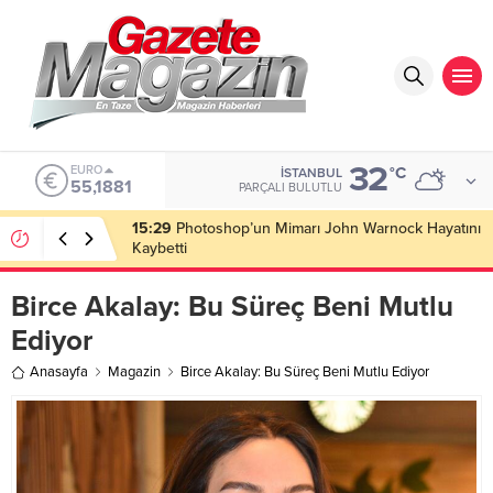
32
ALTIN
°C
İSTANBUL
6.660,55
PARÇALI BULUTLU
15:26
Koronavirüste Yeni Varyant Alarmı: Tekrar Aşı
Olmalı Mı?
Birce Akalay: Bu Süreç Beni Mutlu
Ediyor
Anasayfa
Magazin
Birce Akalay: Bu Süreç Beni Mutlu Ediyor