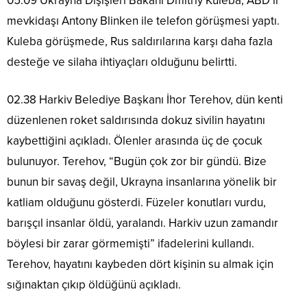
05.09 Ukrayna Dışişleri Bakanı Dmitriy Kuleba, ABD’li
mevkidaşı Antony Blinken ile telefon görüşmesi yaptı.
Kuleba görüşmede, Rus saldırılarına karşı daha fazla
desteğe ve silaha ihtiyaçları olduğunu belirtti.
02.38 Harkiv Belediye Başkanı İhor Terehov, dün kenti
düzenlenen roket saldırısında dokuz sivilin hayatını
kaybettiğini açıkladı. Ölenler arasında üç de çocuk
bulunuyor. Terehov, “Bugün çok zor bir gündü. Bize
bunun bir savaş değil, Ukrayna insanlarına yönelik bir
katliam olduğunu gösterdi. Füzeler konutları vurdu,
barışçıl insanlar öldü, yaralandı. Harkiv uzun zamandır
böylesi bir zarar görmemişti” ifadelerini kullandı.
Terehov, hayatını kaybeden dört kişinin su almak için
sığınaktan çıkıp öldüğünü açıkladı.