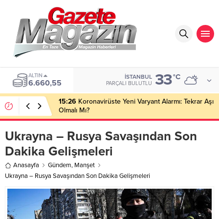
33
ALTIN
°C
İSTANBUL
6.660,55
PARÇALI BULUTLU
15:26
Koronavirüste Yeni Varyant Alarmı: Tekrar Aşı
Olmalı Mı?
Ukrayna – Rusya Savaşından Son
Dakika Gelişmeleri
Anasayfa
Gündem
,
Manşet
Ukrayna – Rusya Savaşından Son Dakika Gelişmeleri