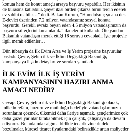
konuta hem de konut amaçlı arsaya başvuru yapabilir. Her ikisinin
de kurasına katılabilir. Şayet ikisi birden çıkarsa birini tercih ederek
ev sahibi olabilir…” dedi. Bakan Kurum, “Hamdolsun; şu ana dek
E-devlet üzerinden 7.2 milyon vatandaşımız sosyal konuta
başvurdu. Gerekli evrakı beyan eden 4.5 milyon vatandaşımızın da
başvuru süreçlerini tamamladık.” ifadelerini kullandı. Öte yandan
Bakanlık vatandaşın merak ettiği 16 soruyu cevapladı. İşte projeyle
ilgili merak edilenler…
Dün itibarıyla da İlk Evim Arsa ve İş Yerim projesine başvurular
başladı. Çevre, Şehircilik ve İklim Değişikliği Bakanlığı,
kampanyaya ilişkin detayları ve soruları yanıtladı.
İLK EVİM İLK İŞ YERİM
KAMPANYASININ HAZIRLANMA
AMACI NEDİR?
Cevap: Çevre, Şehircilik ve İklim Değişikliği Bakanlığı olarak,
milletin refahı, huzuru ve mutluluğu hedefiyle vatandaşlarımızın
sorunlarını çözmek, ülkemizi daha ileriye taşımak, gençlerimize çok
daha güzel yarınlar bırakabilmek için çalıştık, çalışmaya da devam
ediyoruz. Bu anlamda salgınla birlikte tedarik zincirindeki
bozulmalar, küresel ticaret fiyatlarındaki belirsizlikle artan maliyetler