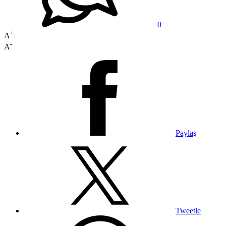
0
+
A
-
A
Paylaş
Tweetle