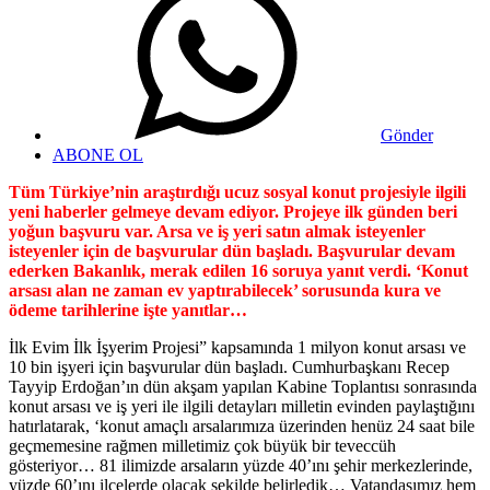
Gönder
ABONE OL
Tüm Türkiye’nin araştırdığı ucuz sosyal konut projesiyle ilgili
yeni haberler gelmeye devam ediyor. Projeye ilk günden beri
yoğun başvuru var. Arsa ve iş yeri satın almak isteyenler
isteyenler için de başvurular dün başladı. Başvurular devam
ederken Bakanlık, merak edilen 16 soruya yanıt verdi. ‘Konut
arsası alan ne zaman ev yaptırabilecek’ sorusunda kura ve
ödeme tarihlerine işte yanıtlar…
İlk Evim İlk İşyerim Projesi” kapsamında 1 milyon konut arsası ve
10 bin işyeri için başvurular dün başladı. Cumhurbaşkanı Recep
Tayyip Erdoğan’ın dün akşam yapılan Kabine Toplantısı sonrasında
konut arsası ve iş yeri ile ilgili detayları milletin evinden paylaştığını
hatırlatarak, ‘konut amaçlı arsalarımıza üzerinden henüz 24 saat bile
geçmemesine rağmen milletimiz çok büyük bir teveccüh
gösteriyor… 81 ilimizde arsaların yüzde 40’ını şehir merkezlerinde,
yüzde 60’ını ilçelerde olacak şekilde belirledik… Vatandaşımız hem