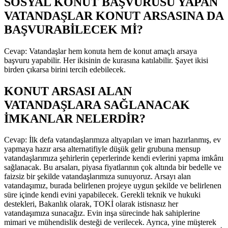
SOSYAL KONUT BAŞVURUSU YAPAN
VATANDAŞLAR KONUT ARSASINA DA
BAŞVURABİLECEK Mİ?
Cevap: Vatandaşlar hem konuta hem de konut amaçlı arsaya
başvuru yapabilir. Her ikisinin de kurasına katılabilir. Şayet ikisi
birden çıkarsa birini tercih edebilecek.
KONUT ARSASI ALAN
VATANDAŞLARA SAĞLANACAK
İMKANLAR NELERDİR?
Cevap: İlk defa vatandaşlarımıza altyapıları ve imarı hazırlanmış, ev
yapmaya hazır arsa alternatifiyle düşük gelir grubuna mensup
vatandaşlarımıza şehirlerin çeperlerinde kendi evlerini yapma imkânı
sağlanacak. Bu arsaları, piyasa fiyatlarının çok altında bir bedelle ve
faizsiz bir şekilde vatandaşlarımıza sunuyoruz. Arsayı alan
vatandaşımız, burada belirlenen projeye uygun şekilde ve belirlenen
süre içinde kendi evini yapabilecek. Gerekli teknik ve hukuki
destekleri, Bakanlık olarak, TOKİ olarak istisnasız her
vatandaşımıza sunacağız. Evin inşa sürecinde hak sahiplerine
mimari ve mühendislik desteği de verilecek. Ayrıca, yine müşterek