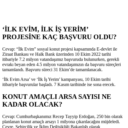
‘İLK EVİM, İLK İŞ YERİM’
PROJESİNE KAÇ BAŞVURU OLDU?
Cevap: “İlk Evim” sosyal konut projesi kapsamında E-devlet ile
Ziraat Bankası ve Halk Bank üzerinden 10 Ekim 2022 tarihi
itibariyle 7.2 milyon vatandaşımız başvuruda bulunurken, gerekli
evrakı beyan eden 4.5 milyon vatandaşımızın da başvuru süreçleri
tamamlandı. Başvuru süreci 31 Ekim’de tamamlanacak.
‘İlk Evim Arsa’ ve ‘İlk İş Yerim’ kampanyası, 10 Ekim tarihi
itibariyle başvurular başladı. 7 Kasım tarihinde ise sona erecek.
KONUT AMAÇLI ARSA SAYISI NE
KADAR OLACAK?
Cevap: Cumhurbaşkanımız Recep Tayyip Erdoğan, 250 bin olarak
planlanan konut amaçlı arsayı 1 milyona çıkarılacağını müjdeledi.
Çevre, Şehircilik ve İklim Değişikliği Bakanlığı olarak