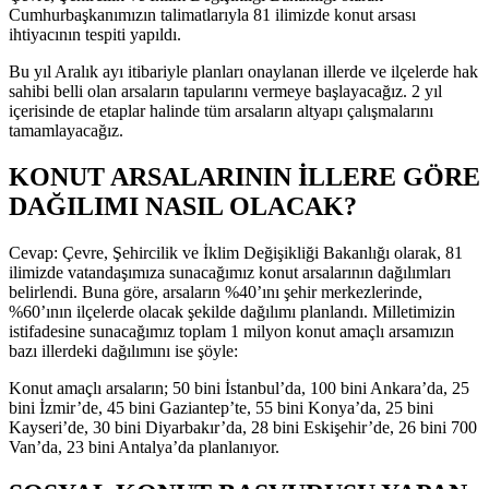
Cumhurbaşkanımızın talimatlarıyla 81 ilimizde konut arsası
ihtiyacının tespiti yapıldı.
Bu yıl Aralık ayı itibariyle planları onaylanan illerde ve ilçelerde hak
sahibi belli olan arsaların tapularını vermeye başlayacağız. 2 yıl
içerisinde de etaplar halinde tüm arsaların altyapı çalışmalarını
tamamlayacağız.
KONUT ARSALARININ İLLERE GÖRE
DAĞILIMI NASIL OLACAK?
Cevap: Çevre, Şehircilik ve İklim Değişikliği Bakanlığı olarak, 81
ilimizde vatandaşımıza sunacağımız konut arsalarının dağılımları
belirlendi. Buna göre, arsaların %40’ını şehir merkezlerinde,
%60’ının ilçelerde olacak şekilde dağılımı planlandı. Milletimizin
istifadesine sunacağımız toplam 1 milyon konut amaçlı arsamızın
bazı illerdeki dağılımını ise şöyle:
Konut amaçlı arsaların; 50 bini İstanbul’da, 100 bini Ankara’da, 25
bini İzmir’de, 45 bini Gaziantep’te, 55 bini Konya’da, 25 bini
Kayseri’de, 30 bini Diyarbakır’da, 28 bini Eskişehir’de, 26 bini 700
Van’da, 23 bini Antalya’da planlanıyor.