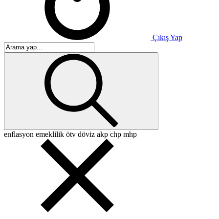
Çıkış Yap
enflasyon
emeklilik
ötv
döviz
akp
chp
mhp