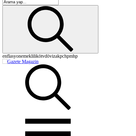
enflasyon
emeklilik
ötv
döviz
akp
chp
mhp