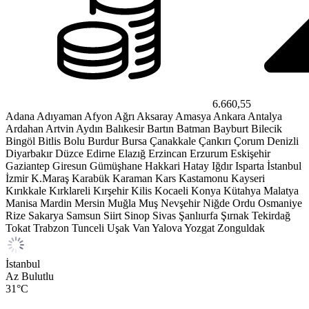
6.660,55
Adana
Adıyaman
Afyon
Ağrı
Aksaray
Amasya
Ankara
Antalya
Ardahan
Artvin
Aydın
Balıkesir
Bartın
Batman
Bayburt
Bilecik
Bingöl
Bitlis
Bolu
Burdur
Bursa
Çanakkale
Çankırı
Çorum
Denizli
Diyarbakır
Düzce
Edirne
Elazığ
Erzincan
Erzurum
Eskişehir
Gaziantep
Giresun
Gümüşhane
Hakkari
Hatay
Iğdır
Isparta
İstanbul
İzmir
K.Maraş
Karabük
Karaman
Kars
Kastamonu
Kayseri
Kırıkkale
Kırklareli
Kırşehir
Kilis
Kocaeli
Konya
Kütahya
Malatya
Manisa
Mardin
Mersin
Muğla
Muş
Nevşehir
Niğde
Ordu
Osmaniye
Rize
Sakarya
Samsun
Siirt
Sinop
Sivas
Şanlıurfa
Şırnak
Tekirdağ
Tokat
Trabzon
Tunceli
Uşak
Van
Yalova
Yozgat
Zonguldak
İstanbul
Az Bulutlu
31
°C