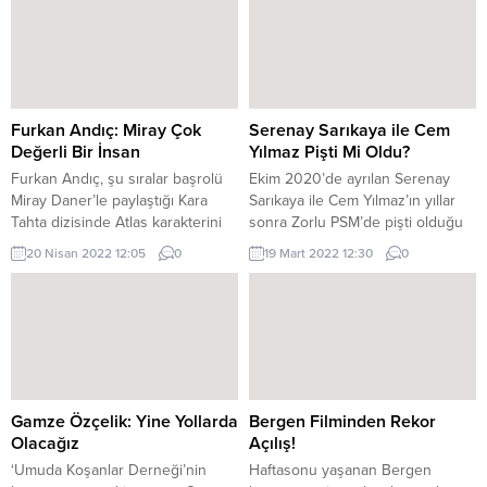
Furkan Andıç: Miray Çok
Serenay Sarıkaya ile Cem
Değerli Bir İnsan
Yılmaz Pişti Mi Oldu?
Furkan Andıç, şu sıralar başrolü
Ekim 2020’de ayrılan Serenay
Miray Daner’le paylaştığı Kara
Sarıkaya ile Cem Yılmaz’ın yıllar
Tahta dizisinde Atlas karakterini
sonra Zorlu PSM’de pişti olduğu
canlandırıyor. EPISODE Dergisi
iddia edildi. SERENAY
20 Nisan 2022 12:05
0
19 Mart 2022 12:30
0
yeni sayı kapak konuğu olan
SARIKAYA’NIN İSMİNİ
Andıç, çarpıcı açıklamalar yaptı.
DUYUNCA… Gazeteci Orkun Ün,
Andıç, “Miray Daner’le çalışmak
komedyen Cem Yılmaz’ın yakına
nasıl bir tecrübe?” sorusuna,
arkadaşı müzisyen Can
“Miray gerçekten çok değerli, çok
Şengün’ün Zorlu PSM’de
çalışkan ve hepsinden öte müthiş
başladığı “Can Şengün ile Sıkı
yetenekli biri. Çok genç yaştan
Fıkı” programının Selami Şahin
beri oldukça...
bölümüne, eski sevgilisi Serenay
Gamze Özçelik: Yine Yollarda
Bergen Filminden Rekor
Sarıkaya’nın da izleyici olarak...
Olacağız
Açılış!
‘Umuda Koşanlar Derneği’nin
Haftasonu yaşanan Bergen