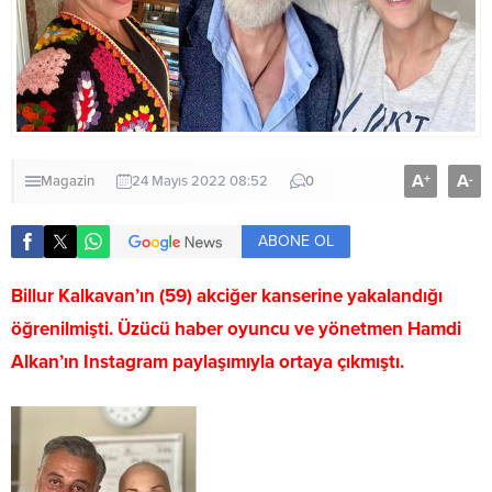
A
A
+
-
Magazin
24 Mayıs 2022 08:52
0
ABONE OL
Billur Kalkavan’ın (59) akciğer kanserine yakalandığı
öğrenilmişti. Üzücü haber oyuncu ve yönetmen Hamdi
Alkan’ın Instagram paylaşımıyla ortaya çıkmıştı.