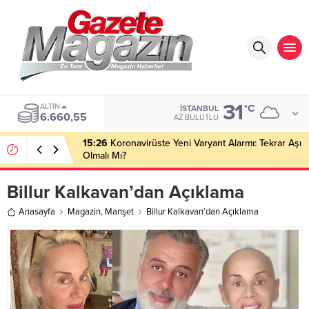
31
ALTIN
°C
İSTANBUL
6.660,55
AZ BULUTLU
15:26
Koronavirüste Yeni Varyant Alarmı: Tekrar Aşı
Olmalı Mı?
Billur Kalkavan’dan Açıklama
Anasayfa
Magazin
,
Manşet
Billur Kalkavan’dan Açıklama