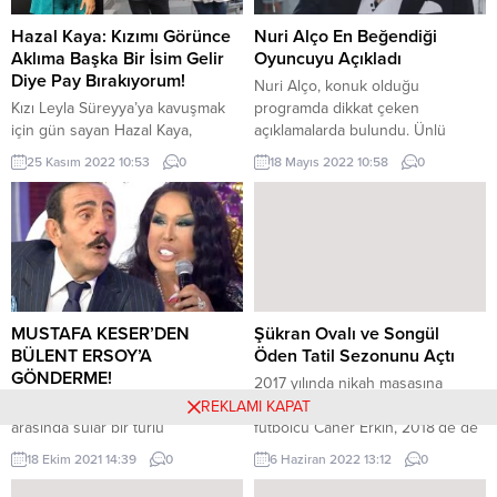
Hazal Kaya: Kızımı Görünce
Nuri Alço En Beğendiği
Aklıma Başka Bir İsim Gelir
Oyuncuyu Açıkladı
Diye Pay Bırakıyorum!
Nuri Alço, konuk olduğu
Kızı Leyla Süreyya’ya kavuşmak
programda dikkat çeken
için gün sayan Hazal Kaya,
açıklamalarda bulundu. Ünlü
2019’da dünyaevine girdiği eşi Ali
oyuncu Nuri Alço, en beğendiği
25 Kasım 2022 10:53
0
18 Mayıs 2022 10:58
0
Atay (46) ile birlikte Nişantaşı’nda
oyuncuyu açıkladı. Alço, “Bir
objektiflere yansıdı. Ayaküstü
numara benim için Kıvanç,
basın mensuplarıyla konuşup,
oyunculuğu, karakteri on numara.
doktor kontrolüne geldiklerini ve
Diğerlerinin çoğuna bakıyorsun
her şeyin yolunda gittiğini
ses tonu yok, yok böyle bir şey”
söyleyen Kaya; randevuya
dedi. Türk sinemasının usta
yetişmek için acele ettiklerini
isimlerinden Nuri Alço, “Ben
belirterek; “Doktor kontrolüne
sinemayı seviyorum, sinema
MUSTAFA KESER’DEN
Şükran Ovalı ve Songül
geldik arkadaşlar. Acelemiz var
kalıcı, diziler...
BÜLENT ERSOY’A
Öden Tatil Sezonunu Açtı
başka zaman konuşalım”...
GÖNDERME!
2017 yılında nikah masasına
Mustafa Keser ile Bülent Ersoy
oturan oyuncu Şükran Ovalı ve
REKLAMI KAPAT
arasında sular bir türlü
futbolcu Caner Erkin, 2018’de de
durulmuyor. Mustafa Keser,
kızları Mihran Ela’yı kucaklarına
18 Ekim 2021 14:39
0
6 Haziran 2022 13:12
0
Bülent Ersoy’un kendisine açtığı 1
alarak büyük bir sevinç yaşamıştı.
liralık dava sonrasında sosyal
Mutlu birliktelikleri süren çift,