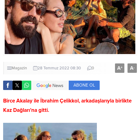
A
A
+
-
Magazin
28 Temmuz 2022 08:30
0
ABONE OL
Birce Akalay ile İbrahim Çelikkol, arkadaşlarıyla birlikte
Kaz Dağları’na gitti.