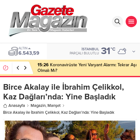
31
ALTIN
°C
İSTANBUL
6.543,59
PARÇALI BULUTLU
15:26
Koronavirüste Yeni Varyant Alarmı: Tekrar Aşı
Olmalı Mı?
Birce Akalay ile İbrahim Çelikkol,
Kaz Dağları’nda: Yine Başladık
Anasayfa
Magazin
,
Manşet
Birce Akalay ile İbrahim Çelikkol, Kaz Dağları’nda: Yine Başladık