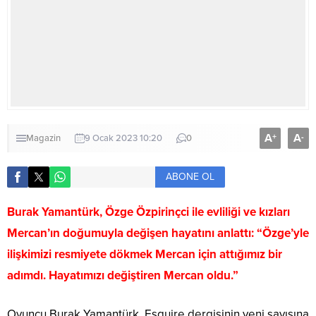
A
A
+
-
Magazin
9 Ocak 2023 10:20
0
ABONE OL
Burak Yamantürk, Özge Özpirinçci ile evliliği ve kızları
Mercan’ın doğumuyla değişen hayatını anlattı: “Özge’yle
ilişkimizi resmiyete dökmek Mercan için attığımız bir
adımdı. Hayatımızı değiştiren Mercan oldu.”
Oyuncu Burak Yamantürk, Esquire dergisinin yeni sayısına