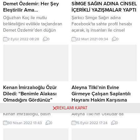
Demet Özdemir: Her Şey
SİMGE SAĞIN ADINA CİNSEL
Eleştirilir Ama…
İÇERİKLİ YAZIŞMALAR YAPTI
Oğuzhan Koç ile mutlu
Şarkıcı Simge Sağın adına
birlikteliğini evlilikle taçlandıran
Facebook’ta sahte profil hesabı
Demet Özdemir’den düğün
açarak, iş insanları ile cinsel
sonrası ilk paylaşım geldi. Demet
içerikli yazışmalar yapan kabin
2 Eylül 2022 08:28
0
22 Mart 2021 09:34
0
Özdemir, “”Her şey eleştirilir, her
memuru Asil Nadir A. hakkında
şey kötülenir maalesef ama
‘verileri hukuka aykırı olarak
gerçek anlar! Ne eleştiri, ne
verme veya ele geçirme’
kötüleme o anları gölgeleyebilir!”
suçundan bir yıldan dört yıla
dedi. Sarıyer’deki bir otelde
kadar hapis cezası istemiyle dava
düzenlenen tören ile Koç’la
açıldı. İşte şok eden olayın
hayatını birleştiren ünlü
detayları… Kendisini şarkıcı Simge
oyuncudan, düğün sonrası ilk
olarak...
Kenan İmirzalıoğlu Özür
Aleyna Tilki’nin Evine
paylaşım geldi....
Diledi: “Benimle Alakası
Girmeye Çalışan Saplantılı
Olmadığını Gördünüz”
Hayranı Hakim Karşısına
Çıktı
Etiler’de objektiflere yansıyan
REKLAMI KAPAT
Kenan İmirzalıoğlu, basın
Aleyna Tilki’nin Üsküdar’da
mensuplarının röportaj yapmasını
ikamet ettiği siteye 29 Aralık 2021
30 Nisan 2022 13:43
0
15 Eylül 2022 17:24
0
engellemek için aracı yolun
tarihinde izinsiz şekilde dikenli
ortasına bırakan şoförü nedeniyle
tellerden atlayarak giren saplantılı
zor anlar yaşadı. Hayli keyifli
hayranı Muhammed Erkam A.(25),