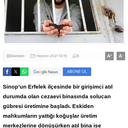
A
A
+
-
Gündem
1 Haziran 2021 10:15
0
ABONE OL
Sinop’un
Erfelek
ilçesinde bir girişimci atıl
durumda olan
cezaevi
binasında solucan
gübresi üretimine başladı. Eskiden
mahkumların yattığı koğuşlar üretim
merkezlerine dönüşürken atıl bina ise