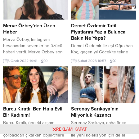
Merve Özbey’den Üzen
Demet Özdemir Tatil
Haber
Fiyatlarını Fazla Bulunca
Bakın Ne Yaptı?
Merve Özbey, Instagram
hesabından sevenlerine üzücü
Demet Özdemir ile eşi Oğuzhan
haberi verdi. Merve Özbey son
Koç, geçen yıl Göcek’te tekne
sağlık durumu hakkında ise bilgi
tatiline çıkmıştı. İkili bu yıl da
5 Ocak 2022 14:41
0
1 Şubat 2023 10:57
0
verdi. Merve Özbey, corona
tekne tatiline gitmek istedi ancak
virüsüne yakalandı. Instagram
ücreti çok fazla geldi. Özdemir de
hesabından yaptığı paylaşımda
çareyi tekne almakta buldu.
test sonucunun pozitif çıktığını
Demet Özdemir, geçtiğimiz yaz
belirten Özbey, tedbir çağrısında
eşi Oğuzhan Koç ile kiraladıkları
bulundu. Merve Özbey,
tekne ile mavi tura çıkmıştı. Bu
paylaşımında “Üzülerek
tatilin tadı damağında kalınca...
söylüyorum ki bugün yaptırdığım
Burcu Kıratlı: Ben Hala Evli
Serenay Sarıkaya’nın
Covid-19 testim pozitif. Sizlerle bir
Bir Kadınım!
Milyonluk Kazancı
süre uzak...
Burcu Kıratlı, önceki akşam
Serenay Sarıkaya, daha önce
Etiler’de görüntülendi. Bir
reklam yüzü olduğu jean markası
REKLAMI KAPAT
çorbacıdan çıkarken objektiflere
ile yeni koleksiyon için de el