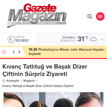
31
ALTIN
°C
İSTANBUL
6.660,55
AZ BULUTLU
15:26
Koronavirüste Yeni Varyant Alarmı: Tekrar Aşı
Olmalı Mı?
Kıvanç Tatlıtuğ ve Başak Dizer
Çiftinin Sürpriz Ziyareti
Anasayfa
Magazin
Kıvanç Tatlıtuğ ve Başak Dizer Çiftinin Sürpriz Ziyareti