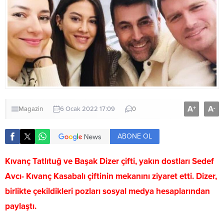
A
A
+
-
Magazin
6 Ocak 2022 17:09
0
ABONE OL
Kıvanç Tatlıtuğ ve Başak Dizer çifti, yakın dostları Sedef
Avcı- Kıvanç Kasabalı çiftinin mekanını ziyaret etti. Dizer,
birlikte çekildikleri pozları sosyal medya hesaplarından
paylaştı.