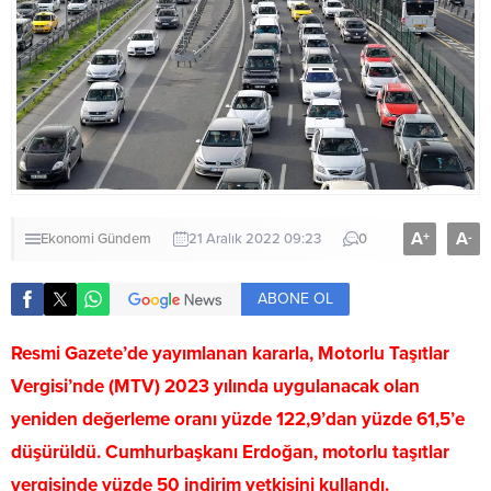
A
A
+
-
Ekonomi
Gündem
21 Aralık 2022 09:23
0
ABONE OL
Resmi Gazete’de yayımlanan kararla, Motorlu Taşıtlar
Vergisi’nde (MTV) 2023 yılında uygulanacak olan
yeniden değerleme oranı yüzde 122,9’dan yüzde 61,5’e
düşürüldü. Cumhurbaşkanı Erdoğan, motorlu taşıtlar
vergisinde yüzde 50 indirim yetkisini kullandı.