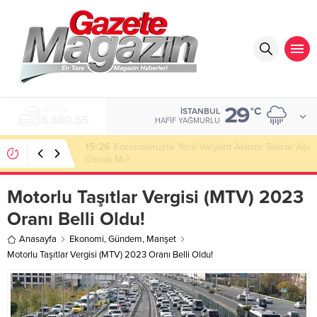
29
ALTIN
°C
İSTANBUL
6.660,55
HAFIF YAĞMURLU
15:26
Koronavirüste Yeni Varyant Alarmı: Tekrar Aşı
Olmalı Mı?
Motorlu Taşıtlar Vergisi (MTV) 2023
Oranı Belli Oldu!
Anasayfa
Ekonomi
,
Gündem
,
Manşet
Motorlu Taşıtlar Vergisi (MTV) 2023 Oranı Belli Oldu!