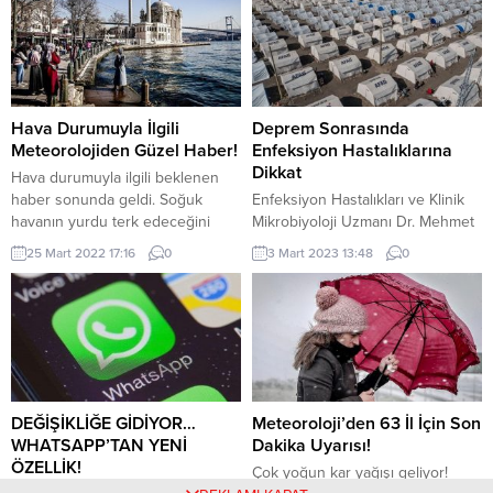
Hava Durumuyla İlgili
Deprem Sonrasında
Meteorolojiden Güzel Haber!
Enfeksiyon Hastalıklarına
Dikkat
Hava durumuyla ilgili beklenen
haber sonunda geldi. Soğuk
Enfeksiyon Hastalıkları ve Klinik
havanın yurdu terk edeceğini
Mikrobiyoloji Uzmanı Dr. Mehmet
belirten Meteoroloji sıcaklıkların
Uluğ, deprem sonrasında
25 Mart 2022 17:16
0
3 Mart 2023 13:48
0
artacağı tarihi açıkladı. Baharın
yaşanabilecek enfeksiyon
gelişini müjdeleyen Meteoroloji
hastalıklarına dikkat çekerek bir
İstanbul, Ankara ve İzmir başta
salgın yaşanmaması için yapılması
olmak üzere hava durumuyla ilgili
gerekenleri anlattı. Depremlerin,
son tahminlerini paylaştı. Hava
su ve hijyen için gerekli olan
durumuyla ilgili son tahminlerini
şartların sağlanması ve korunması
paylaşan Meteoroloji, adeta
imkanlarında aksamalara, geçici
baharı müjdeledi. Mart ayı
barınma ortamlarında potansiyel
DEĞİŞİKLİĞE GİDİYOR…
Meteoroloji’den 63 İl İçin Son
boyunca etkili olan...
aşırı kalabalıklara, çok sayıda
WHATSAPP’TAN YENİ
Dakika Uyarısı!
insanın yer değiştirmesine, ciddi
ÖZELLİK!
Çok yoğun kar yağışı geliyor!
yaralanmalara yol...