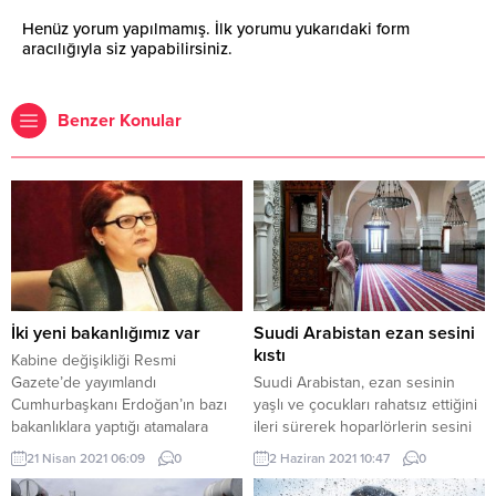
Henüz yorum yapılmamış. İlk yorumu yukarıdaki form
aracılığıyla siz yapabilirsiniz.
Benzer Konular
İki yeni bakanlığımız var
Suudi Arabistan ezan sesini
kıstı
Kabine değişikliği Resmi
Gazete’de yayımlandı
Suudi Arabistan, ezan sesinin
Cumhurbaşkanı Erdoğan’ın bazı
yaşlı ve çocukları rahatsız ettiğini
bakanlıklara yaptığı atamalara
ileri sürerek hoparlörlerin sesini
ilişkin kararlar Resmi Gazete’de
kıstı. Karara karşı çıkan
21 Nisan 2021 06:09
0
2 Haziran 2021 10:47
0
yayımlandı. ANKARA (AA) – Aile
vatandaşları ise ‘krallığın
ve Sosyal Hizmetler Bakanlığı
düşmanları’ olarak ilan etti. Suudi