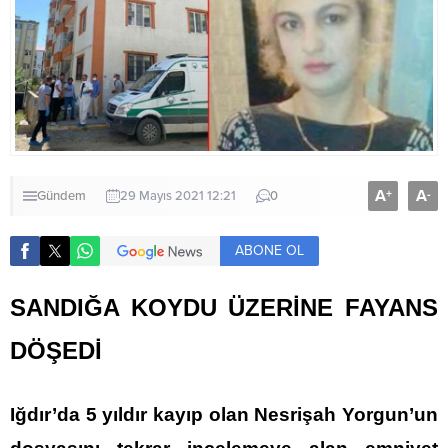
A
A
+
-
Gündem
29 Mayıs 2021 12:21
0
ABONE OL
SANDIĞA KOYDU ÜZERİNE FAYANS
DÖŞEDİ
Iğdır’da 5 yıldır kayıp olan Nesrişah Yorgun’un