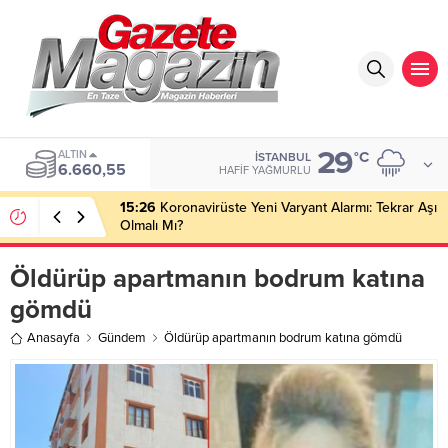
29
ALTIN
°C
İSTANBUL
6.660,55
HAFIF YAĞMURLU
15:26
Koronavirüste Yeni Varyant Alarmı: Tekrar Aşı
Olmalı Mı?
Öldürüp apartmanın bodrum katına
gömdü
Anasayfa
Gündem
Öldürüp apartmanın bodrum katına gömdü