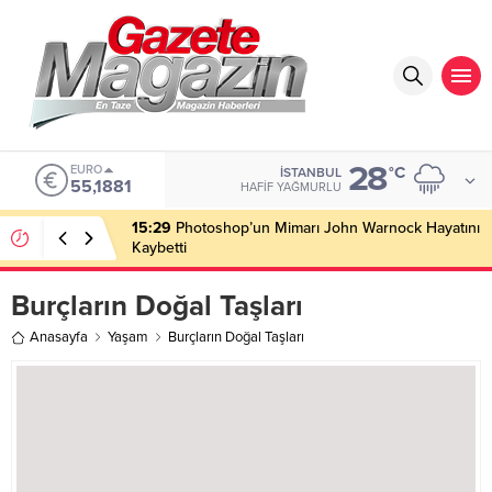
28
EURO
°C
İSTANBUL
55,1881
HAFIF YAĞMURLU
15:29
Photoshop’un Mimarı John Warnock Hayatını
Kaybetti
Burçların Doğal Taşları
Anasayfa
Yaşam
Burçların Doğal Taşları