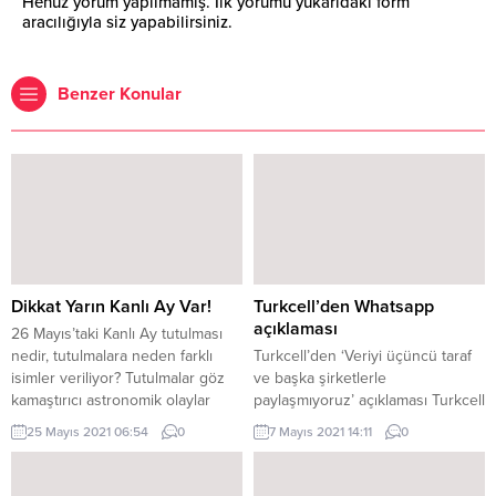
Henüz yorum yapılmamış. İlk yorumu yukarıdaki form
aracılığıyla siz yapabilirsiniz.
Benzer Konular
Dikkat Yarın Kanlı Ay Var!
Turkcell’den Whatsapp
açıklaması
26 Mayıs’taki Kanlı Ay tutulması
nedir, tutulmalara neden farklı
Turkcell’den ‘Veriyi üçüncü taraf
isimler veriliyor? Tutulmalar göz
ve başka şirketlerle
kamaştırıcı astronomik olaylar
paylaşmıyoruz’ açıklaması Turkcell
arasında yer alıyor ve dünyada
Dijital Servisler ve Çözümlerden
25 Mayıs 2021 06:54
0
7 Mayıs 2021 14:11
0
milyonlarca kişinin ilgisini aynı
Sorumlu Genel Müdür Yardımcısı
anda gökyüzüne çeviriyor. Ay ve
Tansuğ, BiP’in kimseyi vermek
Güneş tutulmalarını izlemek
zorunda olmadıkları izinleri