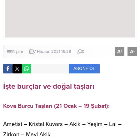
A
A
+
-
Yaşam
7 Haziran 2021 16:28
0
ABONE OL
İşte burçlar ve doğal taşları
Kova Burcu Taşları (21 Ocak – 19 Şubat):
Ametist – Kristal Kuvars – Akik – Yeşim – Lal –
Zirkon – Mavi Akik